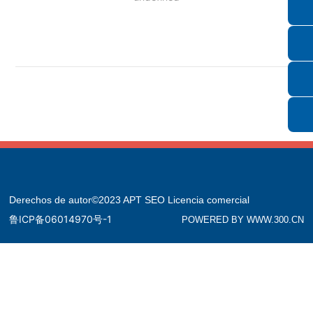
Derechos de autor©2023 APT
SEO
Licencia comercial
鲁ICP备06014970号-1
POWERED BY WWW.300.CN